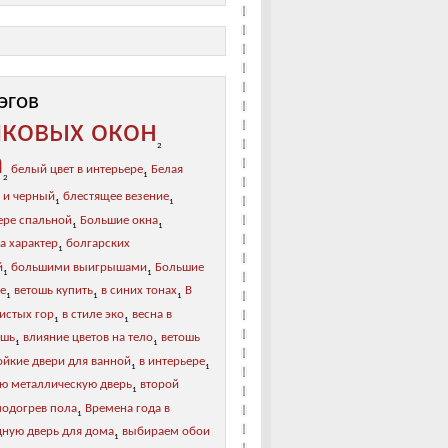
эгов
иковых окон
2
а
белый цвет в интерьере
Белая
1
2
 и черный
блестящее везение
1
1
ере спальной
Большие окна
1
1
а характер
болгарских
1
й
большими выигрышами
Большие
1
1
ре
ветошь купить
в синих тонах
В
1
1
1
листых гор
в стиле эко
весна в
1
1
ошь
влияние цветов на тело
ветошь
1
1
ойкие двери для ванной
в интерьере
1
1
ю металлическую дверь
второй
1
подогрев пола
Времена года в
1
дную дверь для дома
выбираем обои
1