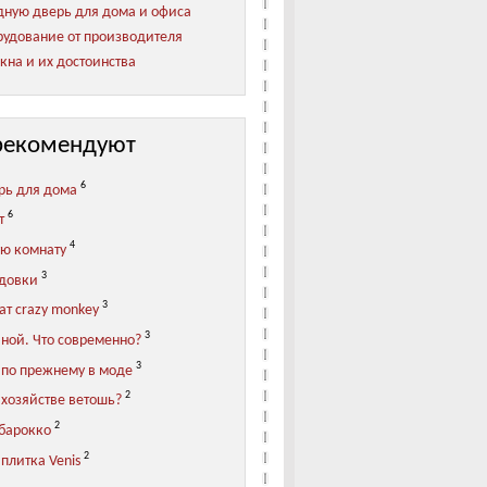
ную дверь для дома и офиса
удование от производителя
кна и их достоинства
рекомендуют
6
рь для дома
6
т
4
ую комнату
3
адовки
3
ат crazy monkey
3
иной. Что современно?
3
 по прежнему в моде
2
 хозяйстве ветошь?
2
 барокко
2
плитка Venis