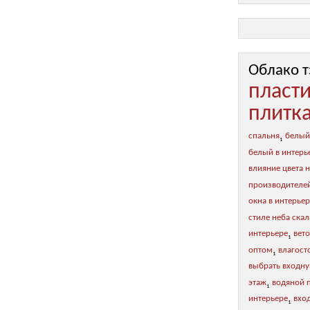
Облако т
пласт
плитк
спальня
белый
1
белый в интерь
влияние цвета н
производителе
окна в интерье
стиле неба ска
интерьере
вет
1
оптом
влагост
1
выбрать входну
этаж
водяной 
1
интерьере
вхо
1