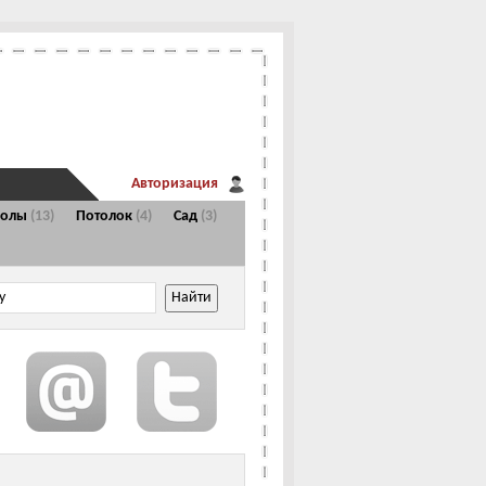
Авторизация
Полы
(13)
Потолок
(4)
Сад
(3)