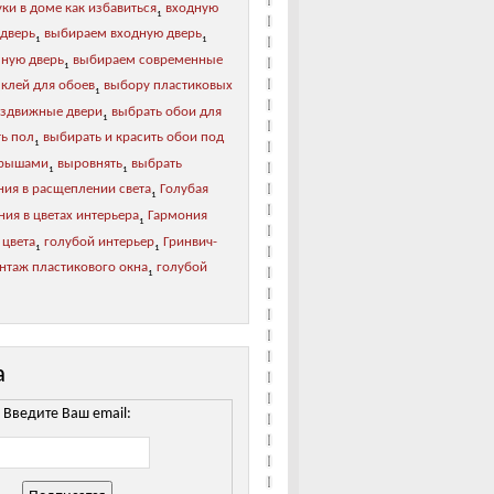
ки в доме как избавиться
входную
1
 дверь
выбираем входную дверь
1
1
зную дверь
выбираем современные
1
 клей для обоев
выбору пластиковых
1
аздвижные двери
выбрать обои для
1
ь пол
выбирать и красить обои под
1
рышами
выровнять
выбрать
1
1
ния в расщеплении света
Голубая
1
ия в цветах интерьера
Гармония
1
 цвета
голубой интерьер
Гринвич-
1
1
нтаж пластикового окна
голубой
1
а
Введите Ваш email: