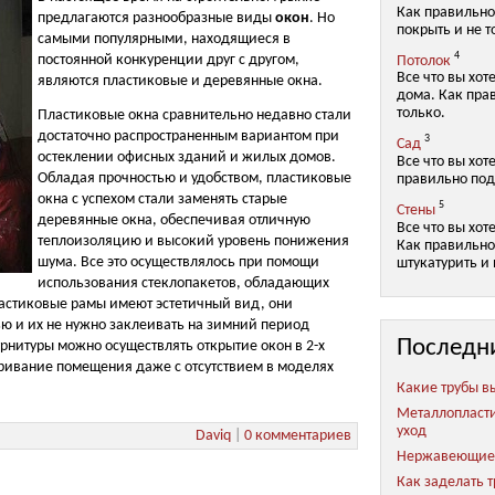
Как правильно
предлагаются разнообразные виды
окон
. Но
покрыть и не т
самыми популярными, находящиеся в
4
постоянной конкуренции друг с другом,
Потолок
Все что вы хот
являются пластиковые и деревянные окна.
дома. Как пра
только.
Пластиковые окна сравнительно недавно стали
достаточно распространенным вариантом при
3
Сад
остеклении офисных зданий и жилых домов.
Все что вы хот
Обладая прочностью и удобством, пластиковые
правильно под
окна с успехом стали заменять старые
5
Стены
деревянные окна, обеспечивая отличную
Все что вы хот
теплоизоляцию и высокий уровень понижения
Как правильно 
шума. Все это осуществлялось при помощи
штукатурить и 
использования стеклопакетов, обладающих
астиковые рамы имеют эстетичный вид, они
ю и их не нужно заклеивать на зимний период
Последн
нитуры можно осуществлять открытие окон в 2-х
ривание помещения даже с отсутствием в моделях
Какие трубы в
Металлопласт
уход
Daviq
|
0 комментариев
Нержавеющие 
Как заделать 