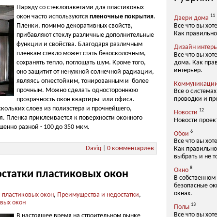
Наряду со стеклопакетами для пластиковых
окон часто используются
пленочные покрытия
.
11
Двери дома
Все что вы хот
Пленки, помимо декоративных свойств,
Как правильно
прибавляют стеклу различные дополнительные
функции и свойства. Благодаря различным
Дизайн интер
пленкам стекло может стать безосколочным,
Все что вы хот
дома. Как пра
сохранять тепло, поглощать шум. Кроме того,
интерьер.
оно защитит от ненужной солнечной радиации,
являясь огнестойким, тонированным и более
Коммуникаци
прочным. Можно сделать одностороннюю
Все о система
проводки и пр
прозрачность окон квартиры или офиса.
скольких слоев из полиэстера и прочнейшего,
12
Новости
я. Пленка приклеивается к поверхности оконного
Новости проек
шенно разной - 100 до 350 мкм.
6
Обои
Все что вы хот
Daviq
|
0 комментариев
Как правильно
выбрать и не т
8
Окно
статки пластиковых окон
В собственном
безопасные окн
окнах.
,
пластиковых окон
,
Преимущества и недостатки
,
вых окон
13
Полы
Все что вы хот
В настоящее время на строительном рынке