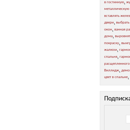
в гостинную
жу
1
металлическую
вставлять желе
двери
выбрать
1
окон
ванная р
1
дома
выровнят
1
покраску
выиг
1
жалюзи
гармо
1
спальня
гармон
1
расщепленного
Виллидж
демо
1
цвет в спальне
1
Подписк