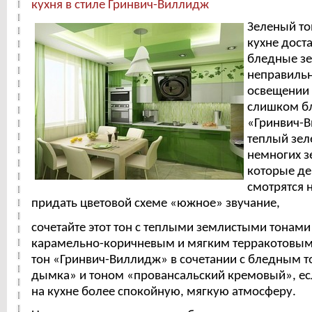
кухня в стиле Гринвич-Виллидж
Зеленый то
кухне дост
бледные зе
неправиль
освещении 
слишком б
«Гринвич-В
теплый зел
немногих з
которые де
смотрятся 
придать цветовой схеме «южное» звучание,
сочетайте этот тон с теплыми землистыми тонами
карамельно-коричневым и мягким терракотовым
тон «Гринвич-Виллидж» в сочетании с бледным 
дымка» и тоном «провансальский кремовый», есл
на кухне более спокойную, мягкую атмосферу.