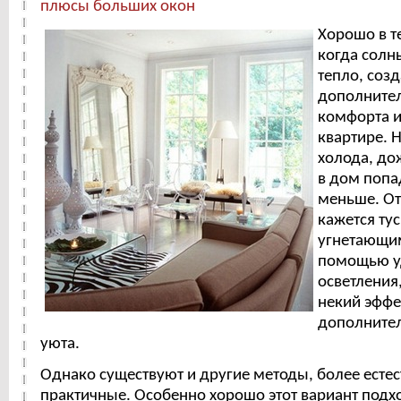
плюсы больших окон
Хорошо в т
когда солн
тепло, соз
дополнител
комфорта и
квартире. 
холода, дож
в дом попа
меньше. От
кажется ту
угнетающим
помощью у
осветления,
некий эффе
дополнител
уюта.
Однако существуют и другие методы, более есте
практичные. Особенно хорошо этот вариант подх